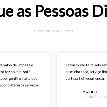
ue as Pessoas Di
Comentários de clientes
rabalho de limpeza e
Estou muito feliz pelo se
za fez no meu sofá.
na minha casa, serviço li
uper gentil e atencioso.
certeza irei recomendar.
contratarei os serviços
Bianca
Ilha do Govern